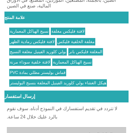
الصين، بالجملة، المصنعين، الموردين، المصنع، في الأوراق
المالية، صنع في الصين
علامة المنتج
لافتة فليكس مغلفة
نسيج الهياكل المعمارية
مغلفة الخلفية فليكس
لافتة فليكس رمادية الظهر
المغلفة فليكس بانر
بولي كلوريد الفينيل مغلفة النسيج
نسيج الهياكل المعمارية
لافتة خلفية سوداء مرنة
قماش بوليستر مطلي بمادة PVC
هيكل الغشاء بولي كلوريد الفينيل المغلفة بنسيج البوليستر
إرسال استفسار
لا تتردد في تقديم استفسارك في النموذج أدناه. سوف نقوم
بالرد عليك خلال 24 ساعة.