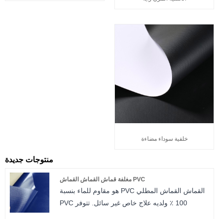
خلفية سوداء مضاءة
منتوجات جديدة
PVC مغلفة قماش القماش القماش
القماش القماش المطلي PVC هو مقاوم للماء بنسبة
100 ٪ ولديه علاج خاص غير سائل. تتوفر PVC
Tabaulins بعرض يصل إلى 3.20 متر ، مما يقلل من