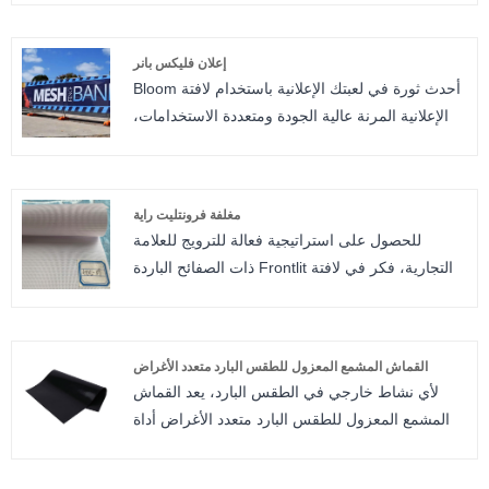
اللحامات أثناء المعالجة وتحسين جودة المنتج النهائي.
إعلان فليكس بانر
أحدث ثورة في لعبتك الإعلانية باستخدام لافتة Bloom
الإعلانية المرنة عالية الجودة ومتعددة الاستخدامات،
والمتوفرة بطباعة فردية (خلفية سوداء/خلفية رمادية)
أو طباعة مزدوجة الجوانب. اختر من بين الأنماط
المتميزة والاقتصادية، مما يوفر امتصاصًا استثنائيًا
مغلفة فرونتليت راية
للحبر وقوة ومرونة للحصول على مطبوعات رائعة
للحصول على استراتيجية فعالة للترويج للعلامة
وفعالة من حيث التكلفة.
التجارية، فكر في لافتة Frontlit ذات الصفائح الباردة
التي تقدمها Bloom - وهي لافتة مشهورة بشعبيتها في
الإعلانات الخارجية. مثالية للشركات من جميع الأحجام،
تتميز هذه اللافتة المصفحة ذات الواجهة الأمامية
القماش المشمع المعزول للطقس البارد متعدد الأغراض
بمتانتها وتعدد استخداماتها وفعاليتها من حيث التكلفة،
لأي نشاط خارجي في الطقس البارد، يعد القماش
مما يجعلها الخيار المفضل لأولئك الذين يبحثون عن
المشمع المعزول للطقس البارد متعدد الأغراض أداة
طرق فعالة لعرض المنتجات أو الخدمات.
مفيدة ولا غنى عنها. مصنوع من مواد فاخرة، ويوفر
عزلاً فائقًا للحفاظ على جفافك وأمان ممتلكاتك. مع