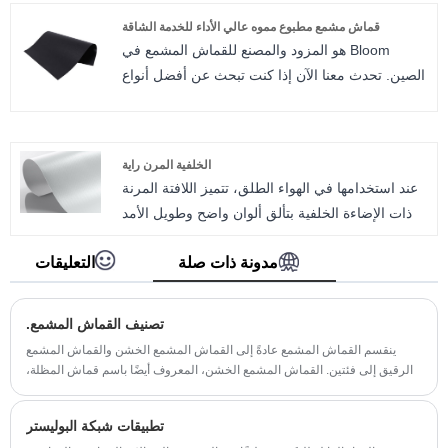
سعر قوي وميزة الجودة، فإن القماش المشمع
قماش مشمع مطبوع مموه عالي الأداء للخدمة الشاقة
المعزول للطقس البارد متعدد الأغراض من بلوم
Bloom هو المزود والمصنع للقماش المشمع في
مناسب لمعظم الأسواق الأوروبية والأمريكية. ونحن
الصين. تحدث معنا الآن إذا كنت تبحث عن أفضل أنواع
نتطلع إلى العمل معكم كشريك طويل الأمد في
القماش المشمع عالي التحمل والمطبوع بالتمويه
الصين.
وبسعر تنافسي! يعد القماش المشمع المطبوع المموه
عالي الأداء للخدمة الشاقة منتجًا رائعًا يوفر متانة وأداء
الخلفية المرن راية
لا يصدق حتى في البيئات الخارجية الأكثر تطرفًا. هذا
عند استخدامها في الهواء الطلق، تتميز اللافتة المرنة
النمط المذهل المطبوع المموه من القماش المشمع
ذات الإضاءة الخلفية بتألق ألوان واضح وطويل الأمد
يجعله مثاليًا للأنشطة الخارجية مثل التخييم والصيد.
ومقاومة شديدة للتمزق. وفي الداخل، يمكن أيضًا
مدونة ذات صلة
التعليقات
تصميم القماش المشمع الإعلاني بشكل مختلف دون
الحاجة إلى إزالته مرة أخرى. لديك خيارات تجميع
متنوعة لربط أي حجم بإضاءة أمامية، حسب الغرض
تصنيف القماش المشمع.
والموقع.
ينقسم القماش المشمع عادةً إلى القماش المشمع الخشن والقماش المشمع
الرقيق إلى فئتين. القماش المشمع الخشن، المعروف أيضًا باسم قماش المظلة،
القماش سريع الطي، مع مقاومة جيدة للماء...
تطبيقات شبكة البوليستر