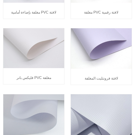
لافتة رقمية PVC مغلفة
لافتة PVC مغلفة بإضاءة أمامية
مغلفة PVC فليكس بانر
لافتة فرونتليت المغلفة