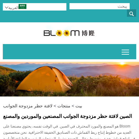
العربية


تبديل رؤية القائمة الرئيسية
بيت
>
منتجات
>
لافتة حظر مزدوجة الجوانب
الصين لافتة حظر مزدوجة الجوانب المصنعين والموردين والمصنع
Bloom هو المصنع والمورد المحترف في الصين. في الوقت نفسه، يحتوي مصنعنا على
العديد من خطوط إنتاج ربط القماش ذات الصناديق الخفيفة الاحترافية. نحن متخصصون
في إنتاج قماش خفيف متوسط ​​وعالي الجودة. تشمل المنتجات الرئيسية الطباعة الأمامية