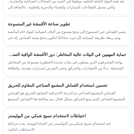
تجد هذه المواد القابلة للتكيف توظيفًا في العديد من المجالات الصناعية والتجارية ،
والتي تشمل القطاعات للسيارات والفضاء والبحرية والطبية ، بالإضافة إلى
الصناعات الترفيهية الداخلية والخارجية.
تطوير صناعة الأقمشة غير المنسوجة
يشير القماش غير المنسوج إلى منتج مصنوع من ألياف كيميائية كمواد خام أساسية
ويتم ربطه بطريقة كيميائية (أو تذوب ساخنًا) لتكوين منتج يشبه القماش. إنه غير
منسوج، ومن هنا جاء اسم القماش غير المنسوج.
حماية المهنيين في البيئات عالية المخاطر: دور الأقمشة الواقية الصناعية
يواجه المحترفون الذين يعملون في بيئات شديدة الخطورة مجموعة من المخاطر
المحتملة، بدءًا من الانفجارات والحرائق وحتى التعرض لشرارات معدنية، والطاقة
ذات الجهد العالي، والأشياء الحادة، والمواد الكيميائية السامة.
تحسين استخدام القماش المشمع الصناعي المقاوم للحريق
القماش المشمع الصناعي ذو الدرجة الاحترافية المقاوم للحريق هو القماش
المشمع الصناعي الذي يمنع الحرائق بشكل فعال. يتم معالجة هذا القماش المشمع
بمواد كيميائية خاصة ومثبطات اللهب التي تجعل من الصعب الإشعال والإطفاء
الذاتي، وبالتالي منع انتشار الحريق بشكل فعال وحماية حياة الناس وممتلكاتهم.
احتياطات لاستخدام نسيج شبكي من البوليستر
عند استخدام نسيج شبكي من البوليستر في الحياة اليومية، يجب مراعاة
الاحتياطات التالية: