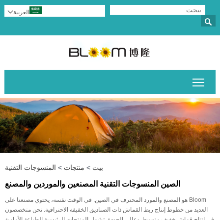
العربية


تبديل رؤية القائمة الرئيسية
بيت
>
منتجات
>
المنسوجات التقنية
الصين المنسوجات التقنية المصنعين والموردين والمصنع
Bloom هو المصنع والمورد المحترف في الصين. في الوقت نفسه، يحتوي مصنعنا على
العديد من خطوط إنتاج ربط القماش ذات الصناديق الخفيفة الاحترافية. نحن متخصصون
في إنتاج قماش خفيف متوسط ​​وعالي الجودة. تشمل المنتجات الرئيسية الطباعة الأمامية