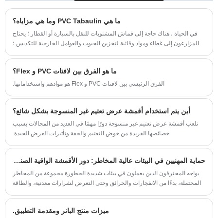
التكنولوجي المستمر ومراقبة الجودة الصارمة على
للماء خيارًا مثاليًا سواء كنت تحمي حديقتك أو نباتاتك
توفير حلول مخصصة للعملاء العالميين، وتلبية
ما هي PVC Tabaulin وما هي مزاياه؟
أو سياراتك أو تبني مأوى للأنشطة الخارجية.
متطلبات السوق المتنوعة.
في الحياة ، هناك حاجة إلى قماش المشنوبات للنقل بالسيارة أو القطار ؛ يحتاج
المزارعون إلى غطاء ومواد وقائية لتخزين الحبوب والعوامل الخارجية للتكديس ؛
تتطلب حظائر مؤقتة في مواقع البناء الصناعية قطعة قماش سقيفة. لا يتم تلبية
هذه القماش المشمع بواسطة الأقمشة التقليدية العادية. مع تطور العصر ، احتلت
ما هو الفرق بين لافتات PVC و Flex؟
PVC Tabaulins السوق بسرعة مع خصائصها الفريدة ومحبوبة للغاية من قبل
العملاء. هم المنتجات الرئيسية في سوق القماش المشمع الحالي.
الفرق الرئيسي بين لافتات PVC و Flex هو موادهم واستخداماتها.
أين يتم استخدام أقمشة عرض تعتيم غير المنسوجة بشكل شائع؟
تلعب أقمشة عرض تعتيم غير منسوجة دورًا مهمًا في العديد من المجالات بسبب
خصائصها الفريدة من خوض التعتيم والخفة وتأثيرات العرض الجيدة.
حماية المهنيين في البيئات عالية المخاطر: دور الأقمشة الواقية الصناعية
يواجه المحترفون الذين يعملون في بيئات شديدة الخطورة مجموعة من المخاطر
المحتملة، بدءًا من الانفجارات والحرائق وحتى التعرض لشرارات معدنية، والطاقة
ذات الجهد العالي، والأشياء الحادة، والمواد الكيميائية السامة.
ميزات منتج البانر ومقدمة التطبيق.