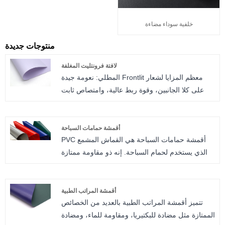
خلفية سوداء مضاءة
منتوجات جديدة
لافتة فرونتليت المغلفة
معظم المزايا لشعار Frontlit المطلي: نعومة جيدة
على كلا الجانبين، وقوة ربط عالية، وامتصاص ثابت
للحبر، وقوة تعبيرية عالية اللون، وتنظيف ذاتي،
وتجفيف أسرع، ونفس قدرة الطباعة المثالية على كلا
الجانبين، تنطبق على جميع الطابعات تقريبًا
أقمشة حمامات السباحة
أقمشة حمامات السباحة هي القماش المشمع PVC
الذي يستخدم لحمام السباحة. إنه ذو مقاومة ممتازة
للتآكل ونفاذية الهواء، وهو جيد في استخدامه في
حمامات السباحة والبركة.
أقمشة المراتب الطبية
تتميز أقمشة المراتب الطبية بالعديد من الخصائص
الممتازة مثل مضادة للبكتيريا، ومقاومة للماء، ومضادة