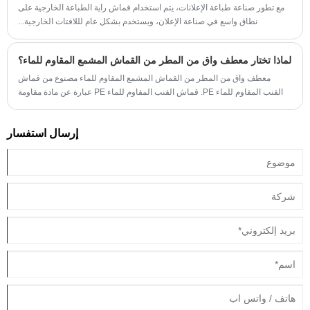
مع تطور صناعة طباعة الإعلانات، يتم استخدام قماش راية الطباعة الخارجية على
نطاق واسع في صناعة الإعلان، ويستخدم بشكل عام لللافتات الخارجية...
لماذا تختار معطف واق من المطر من القماش المشمع المقاوم للماء؟
معطف واق من المطر من القماش المشمع المقاوم للماء مصنوع من قماش
القنب المقاوم للماء PE. قماش القنب المقاوم للماء PE عبارة عن مادة مقاومة
للماء ومتينة وفعالة من حيث التكلفة تستخدم بشكل شائع للأغطية الخارجية مثل
المظلات المؤقتة والواقيات المطرية وخيام التخييم وما إلى ذلك.
إرسال استفسار