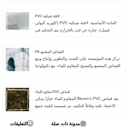
للكهرباء الساكنة، ومثبطات اللهب وما إلى ذلك.
لافتة شبكية PVC
المادة الأساسية، لافتة شبكية PVC (كلوريد البولي
فينيل)، عبارة عن لدن بالحرارة يتم التحكم في
خصائصه عن طريق إضافة الملدنات والمواد المضافة.
وبهذه الطريقة، يمكن تنظيم درجة الصلابة أو الصلابة
أو المرونة وتكييفها مع العديد من مجالات التطبيق
القماش المشمع PE
تركز هذه المؤسسة على البحث والتطوير وإنتاج وبيع
المختلفة.
القماش المشمع والنسيج المقاوم للماء. مع تكنولوجيا
الإنتاج الناضجة وخطوط الإنتاج المستقرة، تضمن
المؤسسة أداء المنتج المستقر والجودة الموثوقة. يتم
استخدام القماش المشمع والنسيج المقاوم للماء على
قماش PVC مقاوم للماء
نطاق واسع في سيناريوهات الخدمات اللوجستية
يعد قماش Bloom's PVC المقاوم للماء خيارًا يمكن
والبناء والحماية الخارجية والتغطية الزراعية والتعبئة
الاعتماد عليه وقابلاً للتكيف تم تصميمه لتلبية جميع
الصناعية. أنشأت المؤسسة تعاونًا طويل الأمد مع
متطلبات الحماية الخاصة بك. هذا القماش مصنوع من
العملاء في الداخل والخارج، مع مبيعات سنوية ثابتة
مادة PVC عالية الجودة ويوفر التوازن المثالي بين
ومخزون كافٍ لدعم التسليم السريع. يساعد الابتكار
مدونة ذات صلة
التعليقات
المتانة والشفافية والمرونة. يعد هذا القماش المقاوم