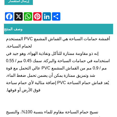
إرسال استفسار
acebook
WhatsApp
X
Pinterest
LinkedIn
Share
وصف المنتج
أقمشة حمامات السباحة هي القماش المشمع PVC المستخدم
لحمام السباحة.
إنه ذو مقاومة ممتازة للتآكل ونفاذية الهواء، وهو جيد في
استخدامه في حمامات السباحة والبركة. سمك 0.45 مم / 0.55
مم / 0.9 مم من القماش المشمع PVC عالي التحمل مع قوة
شد وتمزيق ممتازة يمكن أن يضمن تحمل ضغط الماء،
يُعد قماش حمام السباحة PVC إضافة مثالية لأي حمام سباحة
فوق الأرض أو فوقها.
نسيج حمام السباحة مقاوم للماء بنسبة 100%، والنسيج