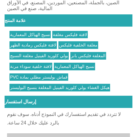
الصين، بالجملة، المصنعين، الموردين، المصنع، في الأوراق
المالية، صنع في الصين
علامة المنتج
لافتة فليكس مغلفة
نسيج الهياكل المعمارية
مغلفة الخلفية فليكس
لافتة فليكس رمادية الظهر
المغلفة فليكس بانر
بولي كلوريد الفينيل مغلفة النسيج
نسيج الهياكل المعمارية
لافتة خلفية سوداء مرنة
قماش بوليستر مطلي بمادة PVC
هيكل الغشاء بولي كلوريد الفينيل المغلفة بنسيج البوليستر
إرسال استفسار
لا تتردد في تقديم استفسارك في النموذج أدناه. سوف نقوم
بالرد عليك خلال 24 ساعة.